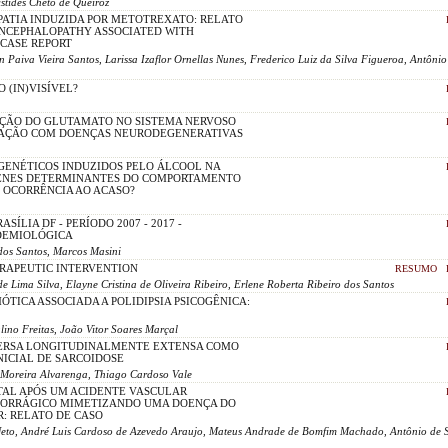
stides Cheto de Queiroz
ATIA INDUZIDA POR METOTREXATO: RELATO
NCEPHALOPATHY ASSOCIATED WITH
 CASE REPORT
n Paiva Vieira Santos, Larissa Izaflor Ornellas Nunes, Frederico Luiz da Silva Figueroa, Antôni
O (IN)VISÍVEL?
ÇÃO DO GLUTAMATO NO SISTEMA NERVOSO
LAÇÃO COM DOENÇAS NEURODEGENERATIVAS
GENÉTICOS INDUZIDOS PELO ÁLCOOL NA
ENES DETERMINANTES DO COMPORTAMENTO
U OCORRÊNCIA AO ACASO?
SÍLIA DF - PERÍODO 2007 - 2017 -
DEMIOLÓGICA
dos Santos, Marcos Masini
RAPEUTIC INTERVENTION
RESUMO
e Lima Silva, Elayne Cristina de Oliveira Ribeiro, Erlene Roberta Ribeiro dos Santos
ÓTICA ASSOCIADA A POLIDIPSIA PSICOGÊNICA:
lino Freitas, João Vitor Soares Marçal
ERSA LONGITUDINALMENTE EXTENSA COMO
NICIAL DE SARCOIDOSE
Moreira Alvarenga, Thiago Cardoso Vale
TAL APÓS UM ACIDENTE VASCULAR
MORRÁGICO MIMETIZANDO UMA DOENÇA DO
: RELATO DE CASO
 Neto, André Luis Cardoso de Azevedo Araujo, Mateus Andrade de Bomfim Machado, Antônio de