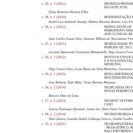
v. 26, n. 3 (2022)
MIOPATIA PROXIM
DO GENE FLNC
Elísio Roberto Oliveira Filho
v. 28, n. 1 (2024)
MODERNIZAÇÃO DO
André Luiz Andrade Araújo, Helena Barroso Bernal, Luis Fel
v. 26, n. 1 (2022)
MODULATION OF 
PARKINSON'S DIS
AND CLINICAL R
Jean Carlos Souza Silva, Antonio William do Nascimento Fe
v. 25, n. 1 (2021)
MORTALIDADE PO
PERÍODO DE 2015 
Luciane Aparecida Gonçalves Manganelli, Yago Soares Fonse
v. 26, n. 2 (2022)
MOTIVOS ENVOLV
E A SUA ASSOCIA
MEDICINA
Olga Cassol Silva, Luiza Bento da Silva Bertolino, Giovanna
v. 19, n. 1 (2015)
MYELOMENINGOCE
MULTIDISCIPLIN
Jose Roberto Tude Melo, Victor Barreto Marques
v. 18, n. 2 (2014)
NEOPLASIAS DO S
NOVAS PERSPECT
Benicio Oton de Lima
v. 27, n. 2 (2023)
NEURITE VESTIBU
CASO
Leticia Domingos Ronzani, Jaime Lin, Aline Vieira Scarlatell
v. 18, n. 2 (2014)
NEUROCIRURGIA 
Nelci Zanon, Luanda André Collange Grecco, Giselle Coelho
v. 25, n. 2 (2021)
NEURODEGENERA
- PKAN ATÍPICO:
HALLERVORDEN-S