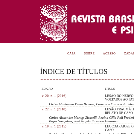
CAPA
SOBRE
ACESSO
CADA
ÍNDICE DE TÍTULOS
EDIÇÃO
TÍTULO
v. 20, n. 1 (2016)
LESÃO DO NERVO 
VOLTADOS AO FA
Cleber Mahlmann Viana Bezerra, Francisco Eudison da Silv
v. 22, n. 1 (2018)
LESÃO TRAUMÁTI
RELATO DE CASO
Carlos Alexandre Martins Zicarelli, Regina Célia Poli Freder
Bispo Gonçalves, José Ângelo Favoreto Guarnieri
v. 19, n. 1 (2015)
LEUCOARAIOSE GR
CASO