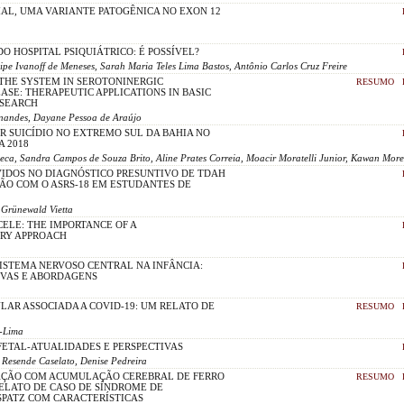
AL, UMA VARIANTE PATOGÊNICA NO EXON 12
 HOSPITAL PSIQUIÁTRICO: É POSSÍVEL?
ipe Ivanoff de Meneses, Sarah Maria Teles Lima Bastos, Antônio Carlos Cruz Freire
THE SYSTEM IN SEROTONINERGIC
RESUMO
EASE: THERAPEUTIC APPLICATIONS IN BASIC
ESEARCH
rnandes, Dayane Pessoa de Araújo
R SUICÍDIO NO EXTREMO SUL DA BAHIA NO
A 2018
ca, Sandra Campos de Souza Brito, Aline Prates Correia, Moacir Moratelli Junior, Kawan Mor
IDOS NO DIAGNÓSTICO PRESUNTIVO DE TDAH
ÇÃO COM O ASRS-18 EM ESTUDANTES DE
 Grünewald Vietta
LE: THE IMPORTANCE OF A
ARY APPROACH
ISTEMA NERVOSO CENTRAL NA INFÂNCIA:
IVAS E ABORDAGENS
LAR ASSOCIADA A COVID-19: UM RELATO DE
RESUMO
i-Lima
FETAL-ATUALIDADES E PERSPECTIVAS
 Resende Caselato, Denise Pedreira
ÇÃO COM ACUMULAÇÃO CEREBRAL DE FERRO
RESUMO
 RELATO DE CASO DE SÍNDROME DE
PATZ COM CARACTERÍSTICAS