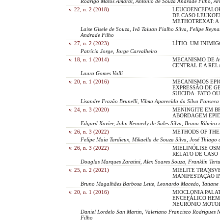
Rodrigo Matos Amaral, Antônio de Souza Andrade Filho, Ari
v. 22, n. 2 (2018)
LEUCOENCEFALOP
DE CASO LEUKOE
METHOTREXAT: A
Laise Gisele de Souza, Ivã Taiuan Fialho Silva, Felipe Reyna
Andrade Filho
v. 27, n. 2 (2023)
LÍTIO: UM INIMIG
Patrícia Jorge, Jorge Carvalheiro
v. 18, n. 1 (2014)
MECANISMO DE A
CENTRAL E A RE
Laura Gomes Valli
v. 20, n. 1 (2016)
MECANISMOS EPI
EXPRESSÃO DE G
SUICIDA: FATO O
Lisandre Frazão Brunelli, Vilma Aparecida da Silva Fonseca
v. 24, n. 3 (2020)
MENINGITE EM BRA
ABORDAGEM EPI
Edgard Xavier, John Kennedy de Sales Silva, Bruna Ribeiro 
v. 26, n. 3 (2022)
METHODS OF THE
Felipe Maia Tardieux, Mikaella de Souza Silva, José Thiago d
v. 26, n. 3 (2022)
MIELINÓLISE OSM
RELATO DE CASO
Douglas Marques Zaratini, Alex Soares Souza, Franklin Tertu
v. 25, n. 2 (2021)
MIELITE TRANSV
MANIFESTAÇÃO I
Bruno Magalhães Barbosa Leite, Leonardo Macedo, Tatiane 
v. 20, n. 1 (2016)
MIOCLONIA PALA
ENCEFÁLICO HE
NEURÔNIO MOTOR
Daniel Lordelo San Martin, Valeriano Francisco Rodrigues
Filho