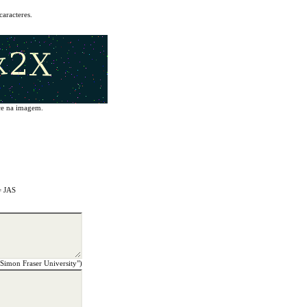
aracteres.
ce na imagem.
= JAS
"Simon Fraser University")