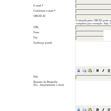
E-mail *
Confirmar e-mail *
ORCID iD
O identificador ORCID pode s
completa (por exemplo:
http:
URL
Fone
Fax
Endereço postal
País
Resumo da Biografia
(Ex.: departamento e área)