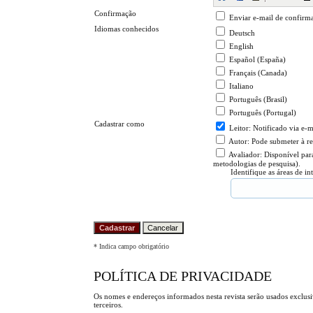
Confirmação
Enviar e-mail de confirm
Idiomas conhecidos
Deutsch
English
Español (España)
Français (Canada)
Italiano
Português (Brasil)
Português (Portugal)
Cadastrar como
Leitor
: Notificado via e-
Autor
: Pode submeter à re
Avaliador
: Disponível para
metodologias de pesquisa).
Identifique as áreas de in
* Indica campo obrigatório
POLÍTICA DE PRIVACIDADE
Os nomes e endereços informados nesta revista serão usados exclusiv
terceiros.