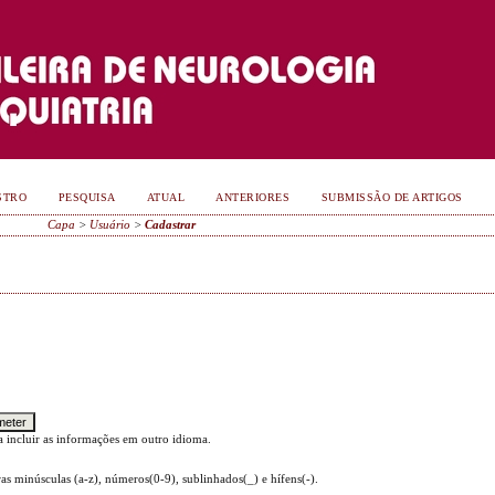
STRO
PESQUISA
ATUAL
ANTERIORES
SUBMISSÃO DE ARTIGOS
Capa
>
Usuário
>
Cadastrar
a incluir as informações em outro idioma.
ras minúsculas (a-z), números(0-9), sublinhados(_) e hífens(-).