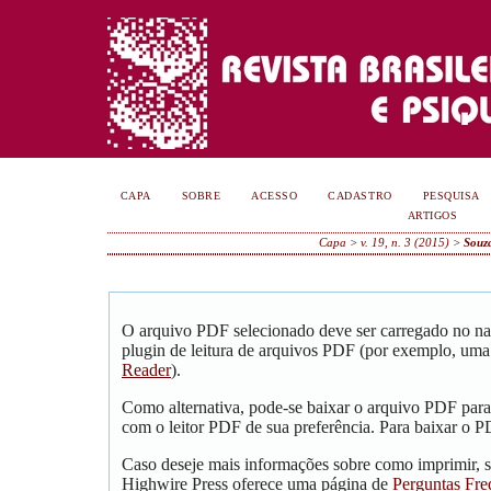
CAPA
SOBRE
ACESSO
CADASTRO
PESQUISA
ARTIGOS
Capa
>
v. 19, n. 3 (2015)
>
Souz
O arquivo PDF selecionado deve ser carregado no na
plugin de leitura de arquivos PDF (por exemplo, uma
Reader
).
Como alternativa, pode-se baixar o arquivo PDF para
com o leitor PDF de sua preferência. Para baixar o PD
Caso deseje mais informações sobre como imprimir, s
Highwire Press oferece uma página de
Perguntas Fre