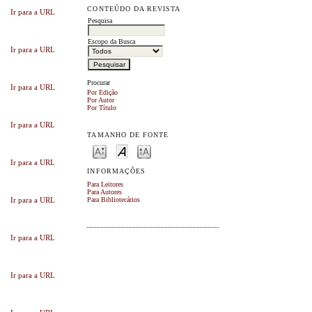
CONTEÚDO DA REVISTA
Ir para a URL
Pesquisa
Escopo da Busca
Ir para a URL
Procurar
Ir para a URL
Por Edição
Por Autor
Por Título
Ir para a URL
TAMANHO DE FONTE
Ir para a URL
INFORMAÇÕES
Para Leitores
Para Autores
Ir para a URL
Para Bibliotecários
Ir para a URL
Ir para a URL