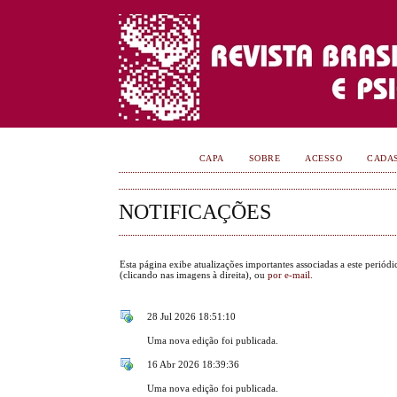
CAPA
SOBRE
ACESSO
CADA
NOTIFICAÇÕES
Esta página exibe atualizações importantes associadas a este periód
(clicando nas imagens à direita), ou
por e-mail.
28 Jul 2026 18:51:10
Uma nova edição foi publicada.
16 Abr 2026 18:39:36
Uma nova edição foi publicada.