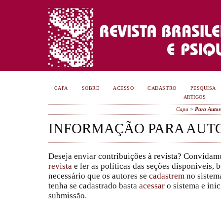
CAPA
SOBRE
ACESSO
CADASTRO
PESQUISA
ARTIGOS
Capa
>
Para Autor
INFORMAÇÃO PARA AUT
Deseja enviar contribuições à revista? Convidamo
revista
e ler as políticas das seções disponíveis,
necessário que os autores se
cadastrem
no sistema
tenha se cadastrado basta
acessar
o sistema e inic
submissão.