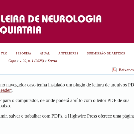
STRO
PESQUISA
ATUAL
ANTERIORES
SUBMISSÃO DE ARTIGOS
Capa
>
v. 29, n. 1 (2025)
>
Severo
Baixar e
no navegador caso tenha instalado um plugin de leitura de arquivos P
eader
).
F para o computador, de onde poderá abrí-lo com o leitor PDF de sua
baixo.
mir, salvar e trabalhar com PDFs, a Highwire Press oferece uma págin